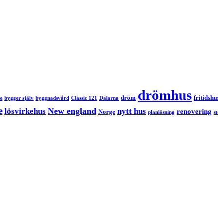
drömhus
dröm
fritidshu
e
bygger själv
byggnadsvård
Classic 121
Dalarna
e
New england
lösvirkehus
nytt hus
renovering
Norge
planlösning
s