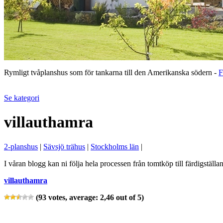
Rymligt tvåplanshus som för tankarna till den Amerikanska södern -
F
Se kategori
villauthamra
2-planshus
|
Sävsjö trähus
|
Stockholms län
|
I våran blogg kan ni följa hela processen från tomtköp till färdigställa
villauthamra
(
93
votes, average:
2,46
out of 5)