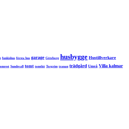
husbygge
garage
Hustillverkare
s
funkishus
första hus
Göteborg
trädgård
Villa kalmar
tomt
Umeå
tomrest
Sundsvall
tomtkö
Torgrim
tranan