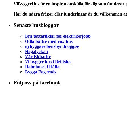
ViByggerHus är en inspirationskälla för dig som funderar på
Har du några frågor eller funderingar är du välkommen att
Senaste husbloggar
Bra textartiklar för elektrikerjobb
Odla bättre med växthus
nybyggareibensbyn.blogg.se
Hagalyckan
Vår Ekbacke
Vi bygger hus i Brittsbo
Halmhuset i Hålta
Bygga Fagernäs
Följ oss på facebook