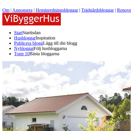
Om
|
Annonsera
|
Heminredningsbloggar
|
Trädgårdsbloggar
|
Renove
Start
Startisdan
Husbloggar
Inspiration
Publicera blogg
Lägg till din blogg
Nybloggat
Följ husbloggarna
Topp 10
Bästa bloggarna