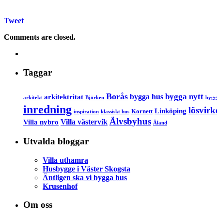
Tweet
Comments are closed.
Taggar
Borås
bygga nytt
bygga hus
arkitektritat
arkitekt
Björken
bygg
inredning
lösvirk
Linköping
Kornett
inspiration
klassiskt hus
Älvsbyhus
Villa västervik
Villa nybro
Åland
Utvalda bloggar
Villa uthamra
Husbygge i Väster Skogsta
Äntligen ska vi bygga hus
Krusenhof
Om oss