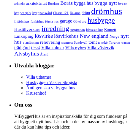
Borås
bygga nytt
bygga hus
arkitektritat
arkitekt
Björken
bygge
drömhus
dröm
bygger själv
byggnadsvård
Classic 121
Dalarna
husbygge
garage
fritidshus
funkishus
första hus
Göteborg
inredning
Hustillverkare
Kornett
inspiration
klassiskt hus
lösvirke
New england
lösvirkehus
nytt
Linköping
Norge
hus
renovering
tomt
planlösning
stomrest
Sundsvall
tomtkö
Torgrim
tranan
trädgård
Villa kalmar
Villa västervik
Villa nybro
Umeå
Älvsbyhus
Åland
Utvalda bloggar
Villa uthamra
Husbygge i Väster Skogsta
Äntligen ska vi bygga hus
Krusenhof
Om oss
ViByggerHus är en inspirationskälla för dig som funderar på
att bygg ett nytt hus. Läs och ta del av massor av husbloggar
där du kan hitta tips och idéer.