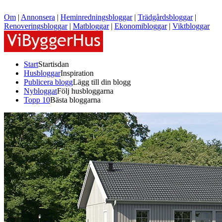
Om
|
Annonsera
|
Heminredningsbloggar
|
Trädgårdsbloggar
|
Renoveringsbloggar
|
Matbloggar
|
Ekonomibloggar
|
Viktbloggar
Start
Startisdan
Husbloggar
Inspiration
Publicera blogg
Lägg till din blogg
Nybloggat
Följ husbloggarna
Topp 10
Bästa bloggarna