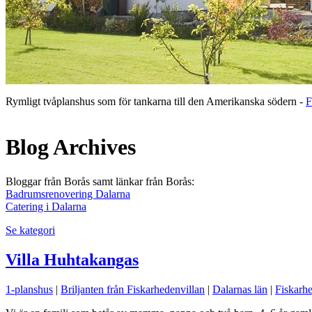
Rymligt tvåplanshus som för tankarna till den Amerikanska södern -
F
Blog Archives
Bloggar från Borås samt länkar från Borås:
Badrumsrenovering Dalarna
Catering i Dalarna
Se kategori
Villa Huhtakangas
1-planshus
|
Briljanten från Fiskarhedenvillan
|
Dalarnas län
|
Fiskarhe