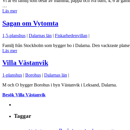
Vi är en familj som betår av mamma, pappa och två barn, 4, 6 år gaml
…
Läs mer
Sagan om Vytomta
1,5-planshus
|
Dalarnas län
|
Fiskarhedenvillan
|
Familj från Stockholm som bygger bo i Dalarna. Den vackraste platse
Läs mer
Villa Västanvik
1-planshus
|
Borohus
|
Dalarnas län
|
M och O bygger Borohus i byn Västanvik i Leksand, Dalarna.
Besök Villa Västanvik
Taggar