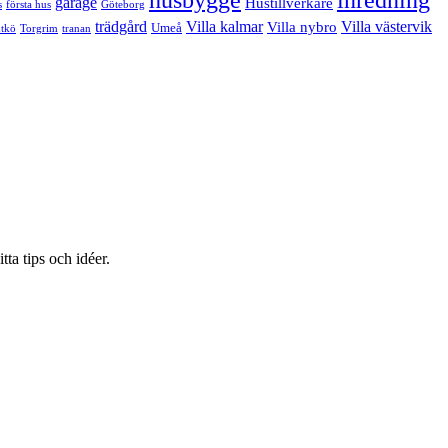
garage
Hustillverkare
s
första hus
Göteborg
trädgård
Villa kalmar
Villa västervik
Villa nybro
Umeå
tkö
Torgrim
tranan
ta tips och idéer.