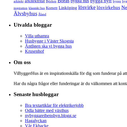
Borås
bygga nytt
bygga hus
arkitektritat
arkitekt
Björken
bygge
byg
lösvirke
Ne
lösvirkehus
Linköping
Kornett
inspiration
klassiskt hus
Älvsbyhus
Åland
Utvalda bloggar
Villa uthamra
Husbygge i Väster Skogsta
Äntligen ska vi bygga hus
Krusenhof
Om oss
ViByggerHus är en inspirationskälla för dig som funderar på att 
Har du några frågor eller funderingar är du välkommen att kont
Senaste husbloggar
Bra textartiklar för elektrikerjobb
Odla bättre med växthus
nybyggareibensbyn.blogg.se
Hagalyckan
Vår Ekbacke