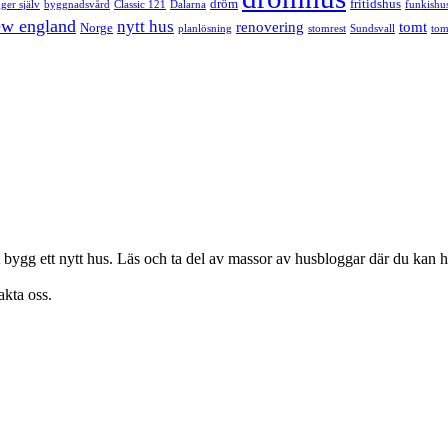
dröm
fritidshus
ger själv
byggnadsvård
Classic 121
Dalarna
funkishu
w england
nytt hus
renovering
tomt
Norge
planlösning
stomrest
Sundsvall
tom
bygg ett nytt hus. Läs och ta del av massor av husbloggar där du kan hit
akta oss.