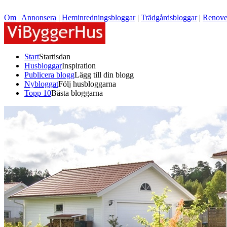
Om
|
Annonsera
|
Heminredningsbloggar
|
Trädgårdsbloggar
|
Renove
Start
Startisdan
Husbloggar
Inspiration
Publicera blogg
Lägg till din blogg
Nybloggat
Följ husbloggarna
Topp 10
Bästa bloggarna