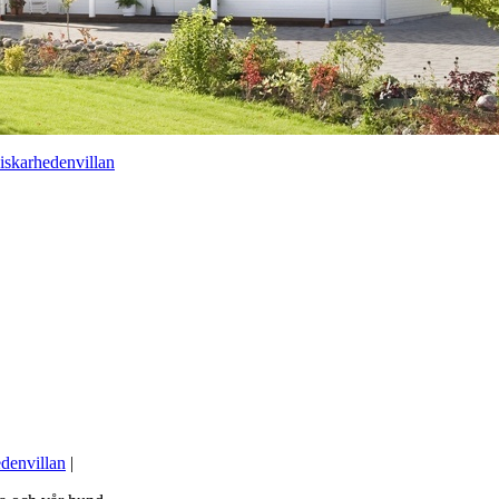
iskarhedenvillan
denvillan
|