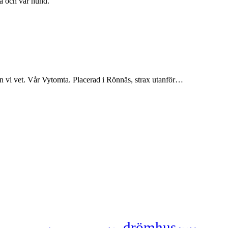
a och vår hund.
n vi vet. Vår Vytomta. Placerad i Rönnäs, strax utanför…
drömhus