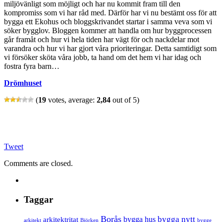
miljövänligt som möjligt och har nu kommit fram till den
kompromiss som vi har råd med. Därför har vi nu bestämt oss för att
bygga ett Ekohus och bloggskrivandet startar i samma veva som vi
söker bygglov. Bloggen kommer att handla om hur byggprocessen
går framåt och hur vi hela tiden har vägt för och nackdelar mot
varandra och hur vi har gjort våra prioriteringar. Detta samtidigt som
vi försöker sköta våra jobb, ta hand om det hem vi har idag och
fostra fyra barn…
Drömhuset
(
19
votes, average:
2,84
out of 5)
Tweet
Comments are closed.
Taggar
Borås
bygga nytt
bygga hus
arkitektritat
arkitekt
Björken
bygge