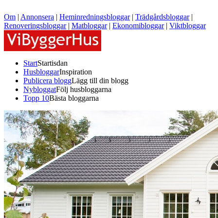
Om
|
Annonsera
|
Heminredningsbloggar
|
Trädgårdsbloggar
|
Renoveringsbloggar
|
Matbloggar
|
Ekonomibloggar
|
Viktbloggar
Start
Startisdan
Husbloggar
Inspiration
Publicera blogg
Lägg till din blogg
Nybloggat
Följ husbloggarna
Topp 10
Bästa bloggarna