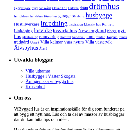
drömhus
dröm
bygger själv
byggnadsvård
Classic 121
Dalarna
husbygge
garage
fritidshus
funkishus
första hus
Göteborg
inredning
Hustillverkare
Kornett
inspiration
klassiskt hus
lösvirke
New england
lösvirkehus
nytt
Linköping
Norge
hus
renovering
tomt
planlösning
stomrest
Sundsvall
tomtkö
Torgrim
tranan
trädgård
Villa kalmar
Villa västervik
Villa nybro
Umeå
Älvsbyhus
Åland
Utvalda bloggar
Villa uthamra
Husbygge i Väster Skogsta
Äntligen ska vi bygga hus
Krusenhof
Om oss
ViByggerHus är en inspirationskälla för dig som funderar på
att bygg ett nytt hus. Läs och ta del av massor av husbloggar
där du kan hitta tips och idéer.
Har du några frågor eller funderingar är du välkommen att