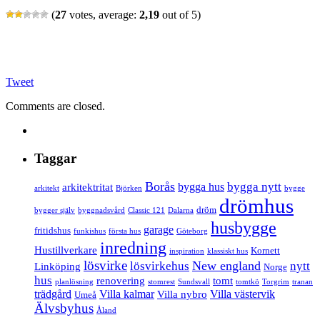
(
27
votes, average:
2,19
out of 5)
Tweet
Comments are closed.
Taggar
Borås
bygga nytt
bygga hus
arkitektritat
arkitekt
Björken
bygge
drömhus
dröm
bygger själv
byggnadsvård
Classic 121
Dalarna
husbygge
garage
fritidshus
funkishus
första hus
Göteborg
inredning
Hustillverkare
Kornett
inspiration
klassiskt hus
lösvirke
New england
lösvirkehus
nytt
Linköping
Norge
hus
renovering
tomt
planlösning
stomrest
Sundsvall
tomtkö
Torgrim
tranan
trädgård
Villa kalmar
Villa västervik
Villa nybro
Umeå
Älvsbyhus
Åland