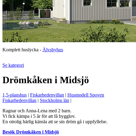
Komplett huslycka -
Älvsbyhus
Se kategori
Drömkåken i Midsjö
1,5-planshus
|
Fiskarhedenvillan
|
Husmodell Spoven
Fiskarhedenvillan
|
Stockholms län
|
Ragnar och Anna-Lena med 2 barn.
Vi fick kämpa i 5 år för att få bygglov.
En otrolig härlig känsla att se sin dröm gå i uppfyllelse.
Besök Drömkåken i Midsjö