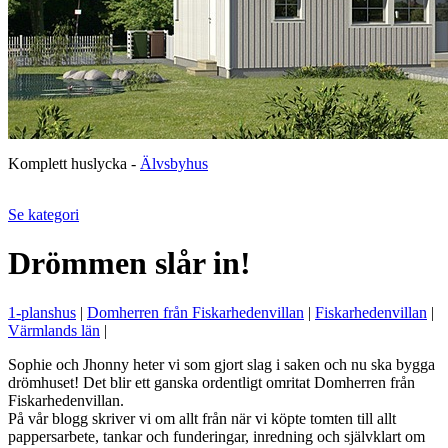
Komplett huslycka -
Älvsbyhus
Se kategori
Drömmen slår in!
1-planshus
|
Domherren från Fiskarhedenvillan
|
Fiskarhedenvillan
|
Värmlands län
|
Sophie och Jhonny heter vi som gjort slag i saken och nu ska bygga
drömhuset! Det blir ett ganska ordentligt omritat Domherren från
Fiskarhedenvillan.
På vår blogg skriver vi om allt från när vi köpte tomten till allt
pappersarbete, tankar och funderingar, inredning och självklart om