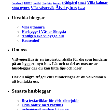
trädgård
Villa kalmar
tomt
Umeå
Sundsvall
tomtkö
Torgrim
tranan
Älvsbyhus
Villa västervik
Villa nybro
Åland
Utvalda bloggar
Villa uthamra
Husbygge i Väster Skogsta
Äntligen ska vi bygga hus
Krusenhof
Om oss
ViByggerHus är en inspirationskälla för dig som funderar
på att bygg ett nytt hus. Läs och ta del av massor av
husbloggar där du kan hitta tips och idéer.
Har du några frågor eller funderingar är du välkommen
att kontakta oss.
Senaste husbloggar
Bra textartiklar för elektrikerjobb
Odla bättre med växthus
nybyggareibensbyn.blogg.se