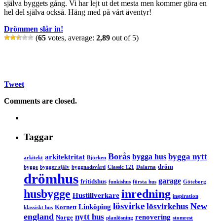
själva byggets gång. Vi har lejt ut det mesta men kommer göra en
hel del själva också. Häng med på vårt äventyr!
Drömmen slår in!
(
65
votes, average:
2,89
out of 5)
Tweet
Comments are closed.
Taggar
Borås
bygga nytt
bygga hus
arkitektritat
arkitekt
Björken
dröm
bygge
bygger själv
byggnadsvård
Classic 121
Dalarna
drömhus
garage
fritidshus
funkishus
första hus
Göteborg
husbygge
inredning
Hustillverkare
inspiration
lösvirke
New
lösvirkehus
Linköping
Kornett
klassiskt hus
england
nytt hus
renovering
Norge
planlösning
stomrest