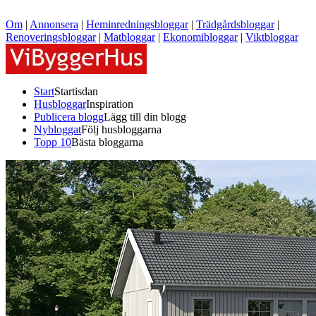
Om
|
Annonsera
|
Heminredningsbloggar
|
Trädgårdsbloggar
|
Renoveringsbloggar
|
Matbloggar
|
Ekonomibloggar
|
Viktbloggar
Start
Startisdan
Husbloggar
Inspiration
Publicera blogg
Lägg till din blogg
Nybloggat
Följ husbloggarna
Topp 10
Bästa bloggarna