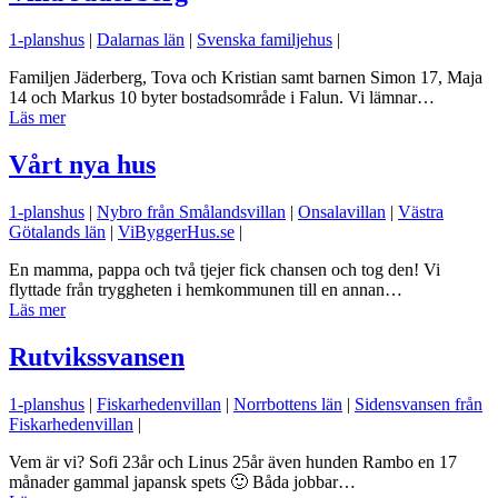
1-planshus
|
Dalarnas län
|
Svenska familjehus
|
Familjen Jäderberg, Tova och Kristian samt barnen Simon 17, Maja
14 och Markus 10 byter bostadsområde i Falun. Vi lämnar…
Läs mer
Vårt nya hus
1-planshus
|
Nybro från Smålandsvillan
|
Onsalavillan
|
Västra
Götalands län
|
ViByggerHus.se
|
En mamma, pappa och två tjejer fick chansen och tog den! Vi
flyttade från tryggheten i hemkommunen till en annan…
Läs mer
Rutvikssvansen
1-planshus
|
Fiskarhedenvillan
|
Norrbottens län
|
Sidensvansen från
Fiskarhedenvillan
|
Vem är vi? Sofi 23år och Linus 25år även hunden Rambo en 17
månader gammal japansk spets 🙂 Båda jobbar…