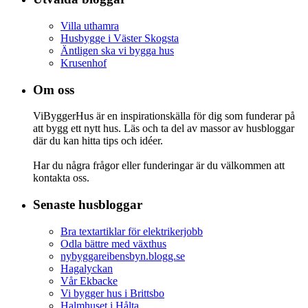
Villa uthamra
Husbygge i Väster Skogsta
Äntligen ska vi bygga hus
Krusenhof
Om oss
ViByggerHus är en inspirationskälla för dig som funderar på
att bygg ett nytt hus. Läs och ta del av massor av husbloggar
där du kan hitta tips och idéer.
Har du några frågor eller funderingar är du välkommen att
kontakta oss.
Senaste husbloggar
Bra textartiklar för elektrikerjobb
Odla bättre med växthus
nybyggareibensbyn.blogg.se
Hagalyckan
Vår Ekbacke
Vi bygger hus i Brittsbo
Halmhuset i Hålta