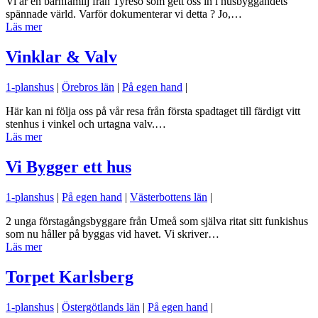
Vi är en barnfamilj från Tyresö som gett oss in i husbyggandets
spännade värld. Varför dokumenterar vi detta ? Jo,…
Läs mer
Vinklar & Valv
1-planshus
|
Örebros län
|
På egen hand
|
Här kan ni följa oss på vår resa från första spadtaget till färdigt vitt
stenhus i vinkel och urtagna valv.…
Läs mer
Vi Bygger ett hus
1-planshus
|
På egen hand
|
Västerbottens län
|
2 unga förstagångsbyggare från Umeå som själva ritat sitt funkishus
som nu håller på byggas vid havet. Vi skriver…
Läs mer
Torpet Karlsberg
1-planshus
|
Östergötlands län
|
På egen hand
|