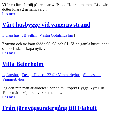
Vi är en liten familj på tre snart 4. Pappa Henrik, mamma Lisa vår
dotter Klara 2 år samt vår…
Läs mer
Vårt husbygge vid vänerns strand
1-planshus
|
JB-villan
|
Västra Götalands län
|
2 vuxna och tre barn födda 96, 98 och 01. Sålde gamla huset inne i
stan och skall skapa nytt…
Läs mer
Villa Beierholm
1-planshus
|
DesignHouse 122 för Vimmerbyhus
|
Skånes län
|
Vimmerbyhus
|
Jag och min man är alldeles i början av Projekt Bygga Nytt Hus!
Tomten är inköpt och vi kommer att…
Läs mer
Från järnvägsundergång till Flahult