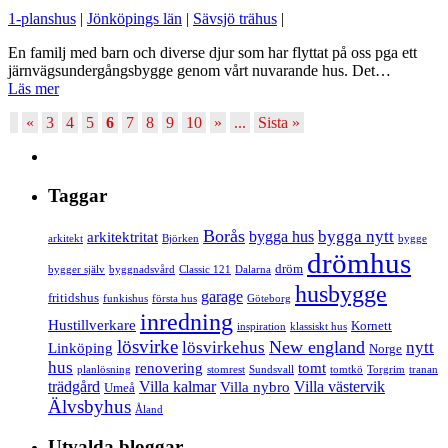
1-planshus
|
Jönköpings län
|
Sävsjö trähus
|
En familj med barn och diverse djur som har flyttat på oss pga ett
järnvägsundergångsbygge genom vårt nuvarande hus. Det…
Läs mer
«
3
4
5
6
7
8
9
10
»
...
Sista »
Taggar
Borås
bygga nytt
bygga hus
arkitektritat
arkitekt
Björken
bygge
drömhus
dröm
bygger själv
byggnadsvård
Classic 121
Dalarna
husbygge
garage
fritidshus
funkishus
första hus
Göteborg
inredning
Hustillverkare
Kornett
inspiration
klassiskt hus
lösvirke
New england
lösvirkehus
nytt
Linköping
Norge
hus
renovering
tomt
planlösning
stomrest
Sundsvall
tomtkö
Torgrim
tranan
trädgård
Villa kalmar
Villa västervik
Villa nybro
Umeå
Älvsbyhus
Åland
Utvalda bloggar