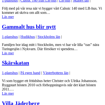
1-planshus
|
Classic 140 från LB-hus
|
LB-hus
|
Skånes län
|
Följ med på vår resa när vi bygger vårt Calssic 140 med LB-hus. Vi
kommer att skriva om allt som…
Läs mer
Gammalt hus blir nytt
1-planshus
|
Hudikhus
|
Stockholms län
|
Familjen bor idag mitt i Stockholm, men vi har vår lilla “oas” nära
Turingesjön i Nykvarn. Där försöker vi spendera…
Läs mer
Skärskatan
1-planshus
|
På egen hand
|
Västerbottens län
|
Vi som bygger ett fritidshus heter Christer och Ulrika Johansson.
Byggstart hösten 2010 och förhoppningsvis står det klart hösten
2011.…
Läs mer
Villa Jäderberg