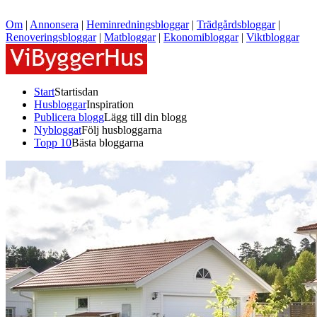
Om
|
Annonsera
|
Heminredningsbloggar
|
Trädgårdsbloggar
|
Renoveringsbloggar
|
Matbloggar
|
Ekonomibloggar
|
Viktbloggar
Start
Startisdan
Husbloggar
Inspiration
Publicera blogg
Lägg till din blogg
Nybloggat
Följ husbloggarna
Topp 10
Bästa bloggarna