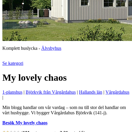
Komplett huslycka -
Älvsbyhus
Se kategori
My lovely chaos
1-planshus
|
Björkvik från Vårgårdahus
|
Hallands län
|
Vårgårdahus
|
Min blogg handlar om vår vardag – som nu till stor del handlar om
vårt husbygge. Vi bygger Vårgårdahus Björkvik (141-j).
Besök My lovely chaos