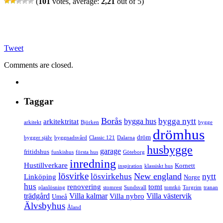
(
101
votes, average:
2,21
out of 5)
Tweet
Comments are closed.
Taggar
Borås
bygga nytt
bygga hus
arkitektritat
arkitekt
Björken
bygge
drömhus
dröm
bygger själv
byggnadsvård
Classic 121
Dalarna
husbygge
garage
fritidshus
funkishus
första hus
Göteborg
inredning
Hustillverkare
Kornett
inspiration
klassiskt hus
lösvirke
New england
lösvirkehus
nytt
Linköping
Norge
hus
renovering
tomt
planlösning
stomrest
Sundsvall
tomtkö
Torgrim
tranan
trädgård
Villa kalmar
Villa västervik
Villa nybro
Umeå
Älvsbyhus
Åland