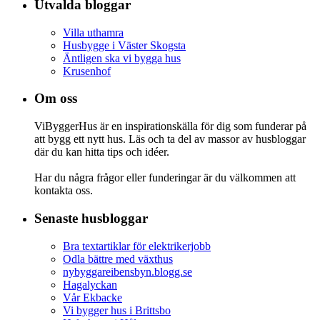
Utvalda bloggar
Villa uthamra
Husbygge i Väster Skogsta
Äntligen ska vi bygga hus
Krusenhof
Om oss
ViByggerHus är en inspirationskälla för dig som funderar på
att bygg ett nytt hus. Läs och ta del av massor av husbloggar
där du kan hitta tips och idéer.
Har du några frågor eller funderingar är du välkommen att
kontakta oss.
Senaste husbloggar
Bra textartiklar för elektrikerjobb
Odla bättre med växthus
nybyggareibensbyn.blogg.se
Hagalyckan
Vår Ekbacke
Vi bygger hus i Brittsbo