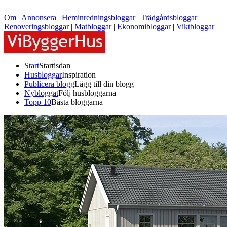
Om
|
Annonsera
|
Heminredningsbloggar
|
Trädgårdsbloggar
|
Renoveringsbloggar
|
Matbloggar
|
Ekonomibloggar
|
Viktbloggar
Start
Startisdan
Husbloggar
Inspiration
Publicera blogg
Lägg till din blogg
Nybloggat
Följ husbloggarna
Topp 10
Bästa bloggarna