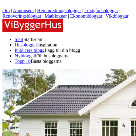
Om
|
Annonsera
|
Heminredningsbloggar
|
Trädgårdsbloggar
|
Renoveringsbloggar
|
Matbloggar
|
Ekonomibloggar
|
Viktbloggar
Start
Startisdan
Husbloggar
Inspiration
Publicera blogg
Lägg till din blogg
Nybloggat
Följ husbloggarna
Topp 10
Bästa bloggarna