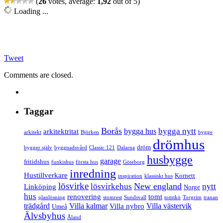
(
26
votes, average:
1,92
out of 5)
Loading ...
Tweet
Comments are closed.
Taggar
Borås
bygga nytt
bygga hus
arkitektritat
arkitekt
Björken
bygge
drömhus
dröm
bygger själv
byggnadsvård
Classic 121
Dalarna
husbygge
garage
fritidshus
funkishus
första hus
Göteborg
inredning
Hustillverkare
Kornett
inspiration
klassiskt hus
lösvirke
New england
lösvirkehus
nytt
Linköping
Norge
hus
renovering
tomt
planlösning
stomrest
Sundsvall
tomtkö
Torgrim
tranan
trädgård
Villa kalmar
Villa västervik
Villa nybro
Umeå
Älvsbyhus
Åland