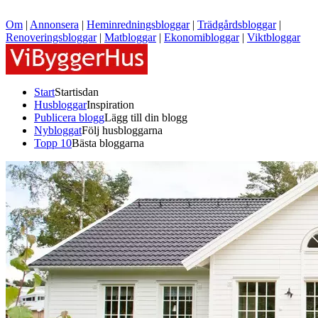
Om
|
Annonsera
|
Heminredningsbloggar
|
Trädgårdsbloggar
|
Renoveringsbloggar
|
Matbloggar
|
Ekonomibloggar
|
Viktbloggar
Start
Startisdan
Husbloggar
Inspiration
Publicera blogg
Lägg till din blogg
Nybloggat
Följ husbloggarna
Topp 10
Bästa bloggarna