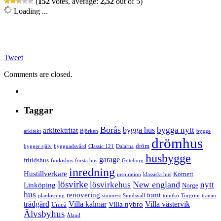
(
152
votes, average:
2,52
out of 5)
Loading ...
Tweet
Comments are closed.
Taggar
Borås
bygga nytt
bygga hus
arkitektritat
arkitekt
Björken
bygge
drömhus
dröm
bygger själv
byggnadsvård
Classic 121
Dalarna
husbygge
garage
fritidshus
funkishus
första hus
Göteborg
inredning
Hustillverkare
Kornett
inspiration
klassiskt hus
lösvirke
New england
lösvirkehus
nytt
Linköping
Norge
hus
renovering
tomt
planlösning
stomrest
Sundsvall
tomtkö
Torgrim
tranan
trädgård
Villa kalmar
Villa västervik
Villa nybro
Umeå
Älvsbyhus
Åland