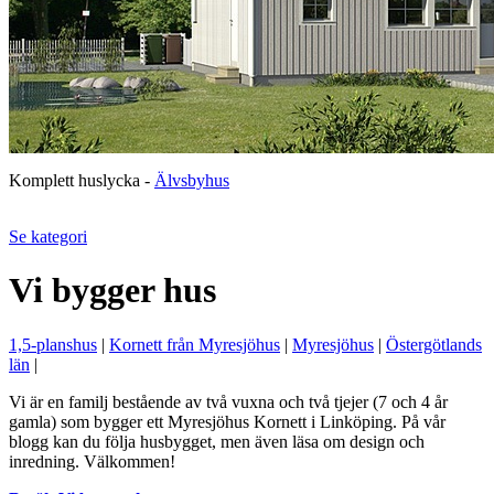
Komplett huslycka -
Älvsbyhus
Se kategori
Vi bygger hus
1,5-planshus
|
Kornett från Myresjöhus
|
Myresjöhus
|
Östergötlands
län
|
Vi är en familj bestående av två vuxna och två tjejer (7 och 4 år
gamla) som bygger ett Myresjöhus Kornett i Linköping. På vår
blogg kan du följa husbygget, men även läsa om design och
inredning. Välkommen!