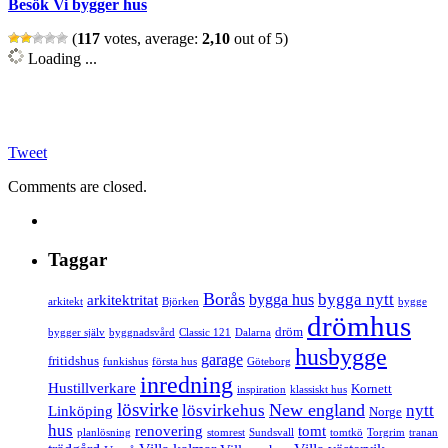
Besök Vi bygger hus
(
117
votes, average:
2,10
out of 5)
Loading ...
Tweet
Comments are closed.
Taggar
Borås
bygga nytt
bygga hus
arkitektritat
arkitekt
Björken
bygge
drömhus
dröm
bygger själv
byggnadsvård
Classic 121
Dalarna
husbygge
garage
fritidshus
funkishus
första hus
Göteborg
inredning
Hustillverkare
Kornett
inspiration
klassiskt hus
lösvirke
New england
lösvirkehus
nytt
Linköping
Norge
hus
renovering
tomt
planlösning
stomrest
Sundsvall
tomtkö
Torgrim
tranan