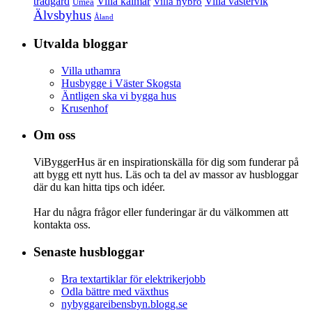
trädgård
Villa kalmar
Villa västervik
Villa nybro
Umeå
Älvsbyhus
Åland
Utvalda bloggar
Villa uthamra
Husbygge i Väster Skogsta
Äntligen ska vi bygga hus
Krusenhof
Om oss
ViByggerHus är en inspirationskälla för dig som funderar på
att bygg ett nytt hus. Läs och ta del av massor av husbloggar
där du kan hitta tips och idéer.
Har du några frågor eller funderingar är du välkommen att
kontakta oss.
Senaste husbloggar
Bra textartiklar för elektrikerjobb
Odla bättre med växthus
nybyggareibensbyn.blogg.se