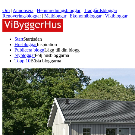
Om
|
Annonsera
|
Heminredningsbloggar
|
Trädgårdsbloggar
|
Renoveringsbloggar
|
Matbloggar
|
Ekonomibloggar
|
Viktbloggar
Start
Startisdan
Husbloggar
Inspiration
Publicera blogg
Lägg till din blogg
Nybloggat
Följ husbloggarna
Topp 10
Bästa bloggarna