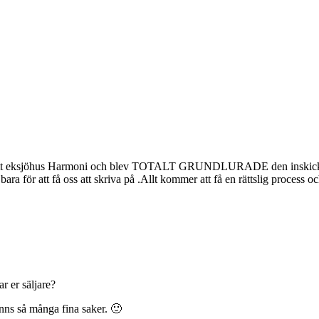
yggt ett eksjöhus Harmoni och blev TOTALT GRUNDLURADE den inskickad
 bara för att få oss att skriva på .Allt kommer att få en rättslig process
r er säljare?
finns så många fina saker. 🙂