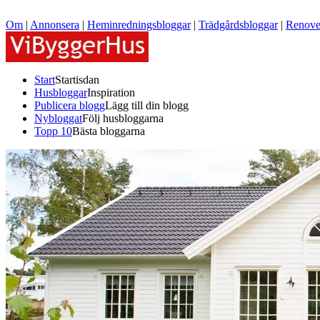
Om
|
Annonsera
|
Heminredningsbloggar
|
Trädgårdsbloggar
|
Renove
Start
Startisdan
Husbloggar
Inspiration
Publicera blogg
Lägg till din blogg
Nybloggat
Följ husbloggarna
Topp 10
Bästa bloggarna