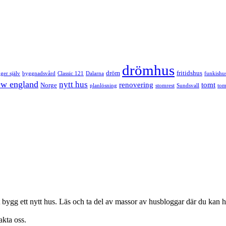
drömhus
dröm
fritidshus
ger själv
byggnadsvård
Classic 121
Dalarna
funkishu
w england
nytt hus
renovering
tomt
Norge
planlösning
stomrest
Sundsvall
tom
bygg ett nytt hus. Läs och ta del av massor av husbloggar där du kan hit
akta oss.