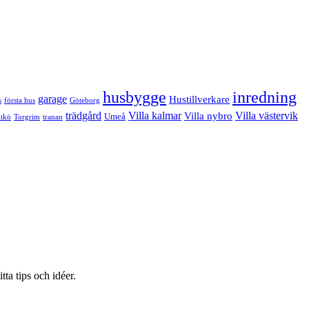
husbygge
inredning
garage
Hustillverkare
s
första hus
Göteborg
trädgård
Villa kalmar
Villa västervik
Villa nybro
Umeå
tkö
Torgrim
tranan
ta tips och idéer.