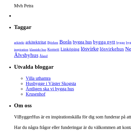
Mvh Petra
Taggar
Borås
bygga nytt
bygga hus
arkitektritat
arkitekt
Björken
bygge
byg
lösvirke
Ne
lösvirkehus
Linköping
Kornett
inspiration
klassiskt hus
Älvsbyhus
Åland
Utvalda bloggar
Villa uthamra
Husbygge i Väster Skogsta
Äntligen ska vi bygga hus
Krusenhof
Om oss
ViByggerHus är en inspirationskälla för dig som funderar på att 
Har du några frågor eller funderingar är du välkommen att kont