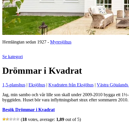
Hemlängtan sedan 1927 -
Myresjöhus
Se kategori
Drömmar i Kvadrat
1,5-planshus
|
Eksjöhus
|
Kvadraten från Eksjöhus
|
Västra Götalands
Jag, min sambo och vår lille son skall under 2009-2010 bygga ett 1½
byggtiden. Huset bör vara inflyttningsbart strax efter sommaren 2010.
Besök Drömmar i Kvadrat
(
18
votes, average:
1,89
out of 5)