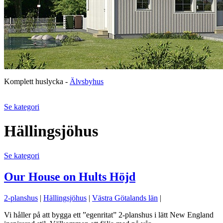
Komplett huslycka -
Älvsbyhus
Se kategori
Hällingsjöhus
Se kategori
Our House on Hults Höjd
2-planshus
|
Hällingsjöhus
|
Västra Götalands län
|
Vi håller på att bygga ett ”egenritat” 2-planshus i lätt New England