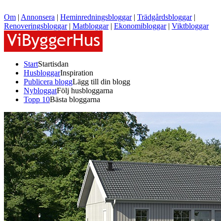
Om
|
Annonsera
|
Heminredningsbloggar
|
Trädgårdsbloggar
|
Renoveringsbloggar
|
Matbloggar
|
Ekonomibloggar
|
Viktbloggar
Start
Startisdan
Husbloggar
Inspiration
Publicera blogg
Lägg till din blogg
Nybloggat
Följ husbloggarna
Topp 10
Bästa bloggarna