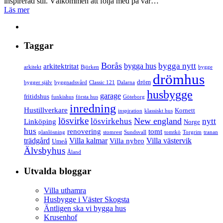
inspirerad stil. Välkommen att följa med på vår…
Läs mer
Taggar
Borås
bygga nytt
bygga hus
arkitektritat
arkitekt
Björken
bygge
drömhus
dröm
bygger själv
byggnadsvård
Classic 121
Dalarna
husbygge
garage
fritidshus
funkishus
första hus
Göteborg
inredning
Hustillverkare
Kornett
inspiration
klassiskt hus
lösvirke
New england
lösvirkehus
nytt
Linköping
Norge
hus
renovering
tomt
planlösning
stomrest
Sundsvall
tomtkö
Torgrim
tranan
trädgård
Villa kalmar
Villa västervik
Villa nybro
Umeå
Älvsbyhus
Åland
Utvalda bloggar
Villa uthamra
Husbygge i Väster Skogsta
Äntligen ska vi bygga hus
Krusenhof