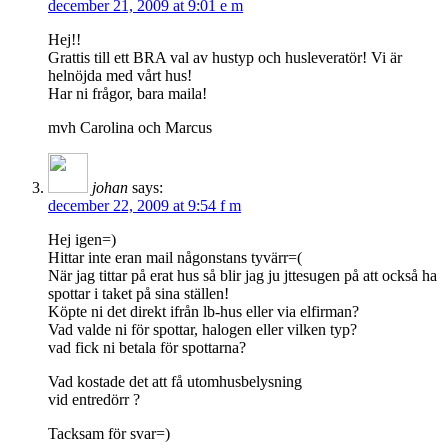
december 21, 2009 at 9:01 e m
Hej!!
Grattis till ett BRA val av hustyp och husleveratör! Vi är
helnöjda med vårt hus!
Har ni frågor, bara maila!
mvh Carolina och Marcus
johan
says:
december 22, 2009 at 9:54 f m
Hej igen=)
Hittar inte eran mail någonstans tyvärr=(
När jag tittar på erat hus så blir jag ju jttesugen på att också ha
spottar i taket på sina ställen!
Köpte ni det direkt ifrån lb-hus eller via elfirman?
Vad valde ni för spottar, halogen eller vilken typ?
vad fick ni betala för spottarna?
Vad kostade det att få utomhusbelysning
vid entredörr ?
Tacksam för svar=)