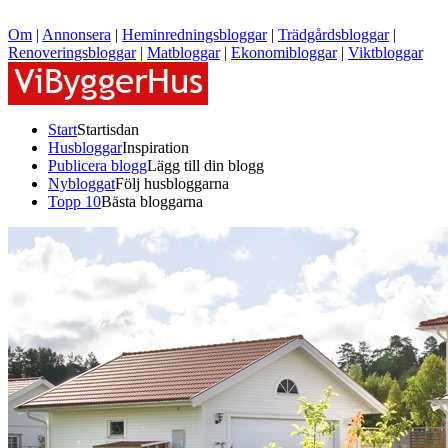
Om
|
Annonsera
|
Heminredningsbloggar
|
Trädgårdsbloggar
|
Renoveringsbloggar
|
Matbloggar
|
Ekonomibloggar
|
Viktbloggar
Start
Startisdan
Husbloggar
Inspiration
Publicera blogg
Lägg till din blogg
Nybloggat
Följ husbloggarna
Topp 10
Bästa bloggarna