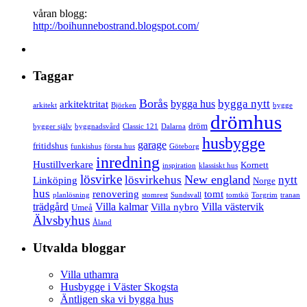
våran blogg:
http://boihunnebostrand.blogspot.com/
Taggar
Borås
bygga nytt
bygga hus
arkitektritat
arkitekt
Björken
bygge
drömhus
dröm
bygger själv
byggnadsvård
Classic 121
Dalarna
husbygge
garage
fritidshus
funkishus
första hus
Göteborg
inredning
Hustillverkare
Kornett
inspiration
klassiskt hus
lösvirke
New england
lösvirkehus
nytt
Linköping
Norge
hus
renovering
tomt
planlösning
stomrest
Sundsvall
tomtkö
Torgrim
tranan
trädgård
Villa kalmar
Villa västervik
Villa nybro
Umeå
Älvsbyhus
Åland
Utvalda bloggar
Villa uthamra
Husbygge i Väster Skogsta
Äntligen ska vi bygga hus