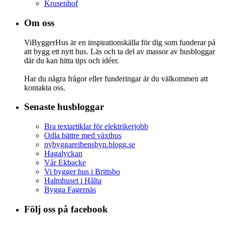
Krusenhof
Om oss
ViByggerHus är en inspirationskälla för dig som funderar på
att bygg ett nytt hus. Läs och ta del av massor av husbloggar
där du kan hitta tips och idéer.
Har du några frågor eller funderingar är du välkommen att
kontakta oss.
Senaste husbloggar
Bra textartiklar för elektrikerjobb
Odla bättre med växthus
nybyggareibensbyn.blogg.se
Hagalyckan
Vår Ekbacke
Vi bygger hus i Brittsbo
Halmhuset i Hålta
Bygga Fagernäs
Följ oss på facebook