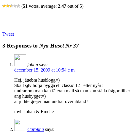
(
51
votes, average:
2,47
out of 5)
Tweet
3 Responses to
Nya Huset Nr 37
johan
says:
december 15, 2009 at 10:54 e m
Hej, jättebra husblogg=)
Skall sjlv börja bygga ett classic 121 efter nyår!
undrar om man kan få eran mail så man kan ställa frågor till er
ang husbygget=)
är ju lite grejer man undrar över ibland?
mvh Johan & Emelie
Carolina
says: