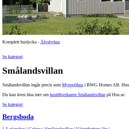
Komplett huslycka -
Älvsbyhus
Se kategori
Smålandsvillan
Smålandsvillan ingår precis som
Myresjöhus
i BWG Homes AB. Husen fr
Du kan även läsa mer om
hustillverkaren Smålandsvillan
på Hus.se.
Se kategori
Bergsboda
1,5-planshus
|
Gränna
|
Smålandsvillan
|
Västerbottens län
|