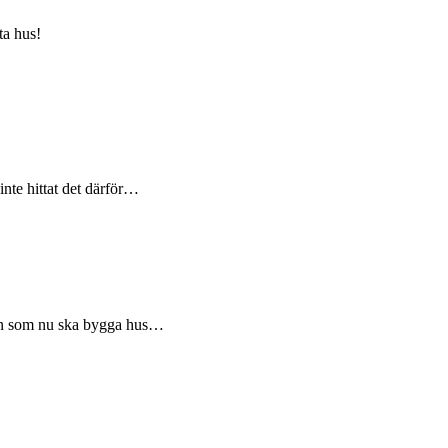
ta hus!
 inte hittat det därför…
arn som nu ska bygga hus…