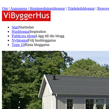
Om
|
Annonsera
|
Heminredningsbloggar
|
Trädgårdsbloggar
|
Renove
Start
Startisdan
Husbloggar
Inspiration
Publicera blogg
Lägg till din blogg
Nybloggat
Följ husbloggarna
Topp 10
Bästa bloggarna