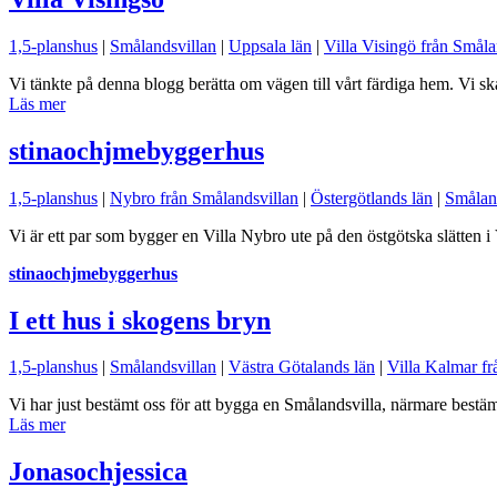
1,5-planshus
|
Smålandsvillan
|
Uppsala län
|
Villa Visingö från Småla
Vi tänkte på denna blogg berätta om vägen till vårt färdiga hem. Vi 
Läs mer
stinaochjmebyggerhus
1,5-planshus
|
Nybro från Smålandsvillan
|
Östergötlands län
|
Smålan
Vi är ett par som bygger en Villa Nybro ute på den östgötska slätten i
stinaochjmebyggerhus
I ett hus i skogens bryn
1,5-planshus
|
Smålandsvillan
|
Västra Götalands län
|
Villa Kalmar fr
Vi har just bestämt oss för att bygga en Smålandsvilla, närmare best
Läs mer
Jonasochjessica