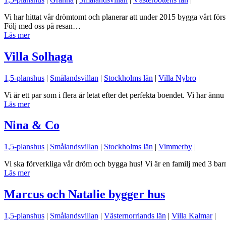
Vi har hittat vår drömtomt och planerar att under 2015 bygga vårt förs
Följ med oss på resan…
Läs mer
Villa Solhaga
1,5-planshus
|
Smålandsvillan
|
Stockholms län
|
Villa Nybro
|
Vi är ett par som i flera år letat efter det perfekta boendet. Vi har ännu
Läs mer
Nina & Co
1,5-planshus
|
Smålandsvillan
|
Stockholms län
|
Vimmerby
|
Vi ska förverkliga vår dröm och bygga hus! Vi är en familj med 3 b
Läs mer
Marcus och Natalie bygger hus
1,5-planshus
|
Smålandsvillan
|
Västernorrlands län
|
Villa Kalmar
|