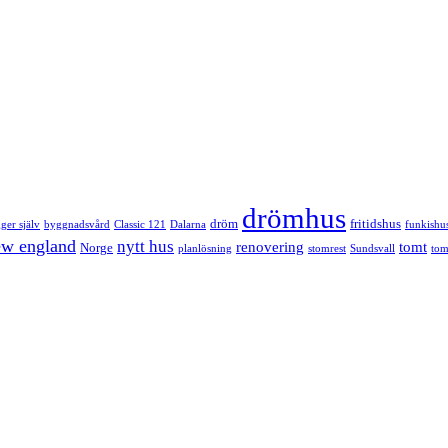
drömhus
dröm
fritidshus
ger själv
byggnadsvård
Classic 121
Dalarna
funkishu
w england
nytt hus
renovering
tomt
Norge
planlösning
stomrest
Sundsvall
tom