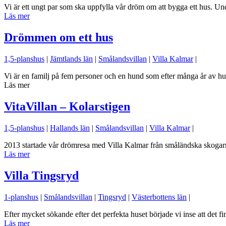
Vi är ett ungt par som ska uppfylla vår dröm om att bygga ett hus. 
Läs mer
Drömmen om ett hus
1,5-planshus
|
Jämtlands län
|
Smålandsvillan
|
Villa Kalmar
|
Vi är en familj på fem personer och en hund som efter många år av hu
Läs mer
VitaVillan – Kolarstigen
1,5-planshus
|
Hallands län
|
Smålandsvillan
|
Villa Kalmar
|
2013 startade vår drömresa med Villa Kalmar från småländska skogarna
Läs mer
Villa Tingsryd
1-planshus
|
Smålandsvillan
|
Tingsryd
|
Västerbottens län
|
Efter mycket sökande efter det perfekta huset började vi inse att det 
Läs mer