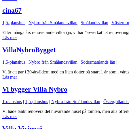
cina67
1,5-planshus
|
Nybro från Smålandsvillan
|
Smålandsvillan
|
Västernor
Efter många års renoverande villor (ja, vi har ”avverkat” 3 renoverings
Läs mer
VillaNybroBygget
1,5-planshus
|
Nybro från Smålandsvillan
|
Södermanlands län
|
Vi är ett par i 30-årsåldern med en liten dotter på snart 1 år som i vå
Läs mer
Vi bygger Villa Nybro
1-planshus
|
1,5-planshus
|
Nybro från Smålandsvillan
|
Östergötlands
Vi hade tänkt renovera det nuvarande huset på tomten, men alla offerte
Läs mer
Villa Visingsö