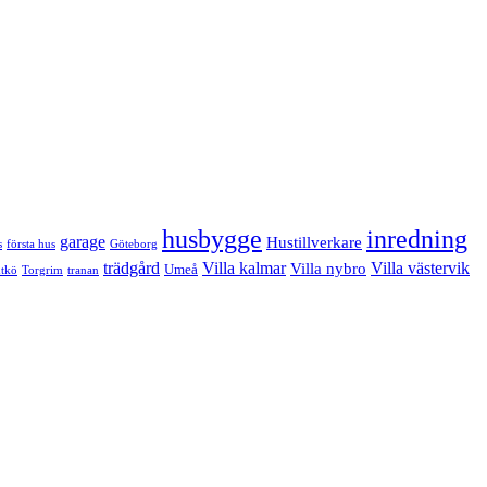
husbygge
inredning
garage
Hustillverkare
s
första hus
Göteborg
trädgård
Villa kalmar
Villa västervik
Villa nybro
Umeå
tkö
Torgrim
tranan