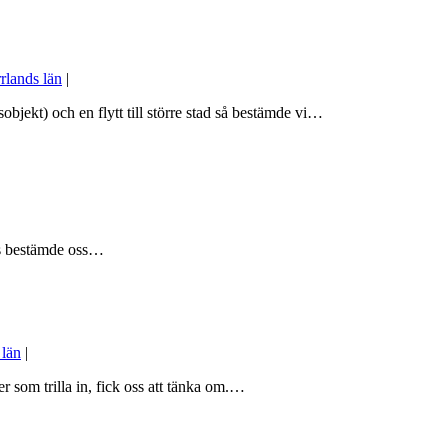
rlands län
|
objekt) och en flytt till större stad så bestämde vi…
ras bestämde oss…
 län
|
r som trilla in, fick oss att tänka om.…