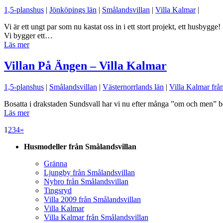
1,5-planshus
|
Jönköpings län
|
Smålandsvillan
|
Villa Kalmar
|
Vi är ett ungt par som nu kastat oss in i ett stort projekt, ett husbygge!
Vi bygger ett…
Läs mer
Villan På Ängen – Villa Kalmar
1,5-planshus
|
Smålandsvillan
|
Västernorrlands län
|
Villa Kalmar frå
Bosatta i drakstaden Sundsvall har vi nu efter många ”om och men” be
Läs mer
1
2
3
4
»
Husmodeller från Smålandsvillan
Gränna
Ljungby från Smålandsvillan
Nybro från Smålandsvillan
Tingsryd
Villa 2009 från Smålandsvillan
Villa Kalmar
Villa Kalmar från Smålandsvillan