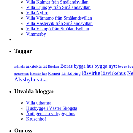
Villa Kalmar från Smålandsvillan
Villa Ljungby från Smålandsvillan
Villa Nybro
Villa Värnamo från Smålandsvillan
Villa Västervik från Smålandsvillan
Villa Visingö från Smålandsvillan
Vimmerby
Taggar
Borås
bygga nytt
bygga hus
arkitektritat
arkitekt
Björken
bygge
byg
lösvirke
Ne
lösvirkehus
Linköping
Kornett
inspiration
klassiskt hus
Älvsbyhus
Åland
Utvalda bloggar
Villa uthamra
Husbygge i Väster Skogsta
Äntligen ska vi bygga hus
Krusenhof
Om oss