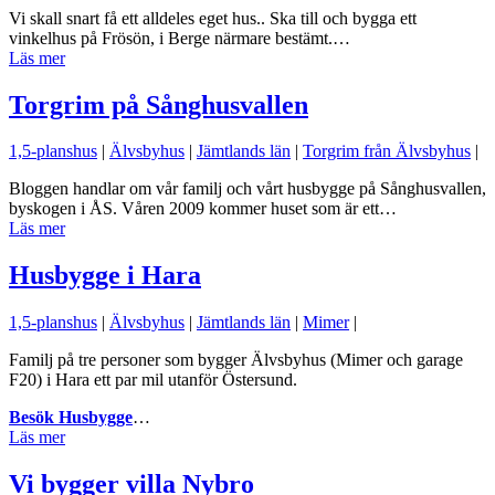
Vi skall snart få ett alldeles eget hus.. Ska till och bygga ett
vinkelhus på Frösön, i Berge närmare bestämt.…
Läs mer
Torgrim på Sånghusvallen
1,5-planshus
|
Älvsbyhus
|
Jämtlands län
|
Torgrim från Älvsbyhus
|
Bloggen handlar om vår familj och vårt husbygge på Sånghusvallen,
byskogen i ÅS. Våren 2009 kommer huset som är ett…
Läs mer
Husbygge i Hara
1,5-planshus
|
Älvsbyhus
|
Jämtlands län
|
Mimer
|
Familj på tre personer som bygger Älvsbyhus (Mimer och garage
F20) i Hara ett par mil utanför Östersund.
Besök Husbygge
…
Läs mer
Vi bygger villa Nybro