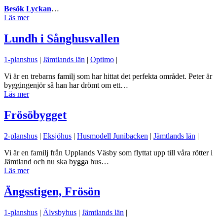
Besök Lyckan
…
Läs mer
Lundh i Sånghusvallen
1-planshus
|
Jämtlands län
|
Optimo
|
Vi är en trebarns familj som har hittat det perfekta området. Peter är
byggingenjör så han har drömt om ett…
Läs mer
Frösöbygget
2-planshus
|
Eksjöhus
|
Husmodell Junibacken
|
Jämtlands län
|
Vi är en familj från Upplands Väsby som flyttat upp till våra rötter i
Jämtland och nu ska bygga hus…
Läs mer
Ängsstigen, Frösön
1-planshus
|
Älvsbyhus
|
Jämtlands län
|