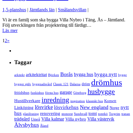
1,5-planshus
|
Jämtlands län
|
Smålandsvillan
|
Vi är en familj som ska bygga Villa Nybro i Täng, Ås – Jämtland.
Följ utvecklingen från projektering till färdigt…
Läs mer
1
2
»
Taggar
Borås
bygga nytt
bygga hus
arkitektritat
arkitekt
Björken
bygge
drömhus
dröm
bygger själv
byggnadsvård
Classic 121
Dalarna
husbygge
garage
fritidshus
funkishus
första hus
Göteborg
inredning
Hustillverkare
Kornett
inspiration
klassiskt hus
lösvirke
New england
lösvirkehus
nytt
Linköping
Norge
hus
renovering
tomt
planlösning
stomrest
Sundsvall
tomtkö
Torgrim
tranan
trädgård
Villa kalmar
Villa västervik
Villa nybro
Umeå
Älvsbyhus
Åland