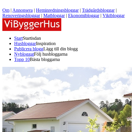
Om
|
Annonsera
|
Heminredningsbloggar
|
Trädgårdsbloggar
|
Renoveringsbloggar
|
Matbloggar
|
Ekonomibloggar
|
Viktbloggar
Start
Startisdan
Husbloggar
Inspiration
Publicera blogg
Lägg till din blogg
Nybloggat
Följ husbloggarna
Topp 10
Bästa bloggarna