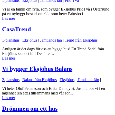
1-planshus
|
Eksjöhus
|
Jämtlands län
|
Prio Två
|
Vi är en familj om fyra, som bygger Eksjöhus PrioTvå i Östersund,
på ett nybyggt bostadsområde som heter Brittsbo i…
Läs mer
CasaTrend
1-planshus
|
Eksjöhus
|
Jämtlands län
|
Trend från Eksjöhus
|
Äntligen är det dags för oss att bygga hus! Ett Trend Sadel från
Eksjöhus ska det bli! Det är en…
Läs mer
Vi bygger Eksjöhus Balans
2-planshus
|
Balans från Eksjöhus
|
Eksjöhus
|
Jämtlands län
|
Vi heter Olof Pettersson och Erika Dahlqvist. Just nu bor vi i en
lägenhet (en etta) tillsammans med vår son…
Läs mer
Drömmen om ett hus