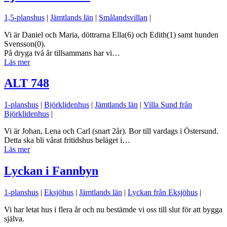
1,5-planshus
|
Jämtlands län
|
Smålandsvillan
|
Vi är Daniel och Maria, döttrarna Ella(6) och Edith(1) samt hunden
Svensson(0).
På dryga två år tillsammans har vi…
Läs mer
ALT 748
1-planshus
|
Björklidenhus
|
Jämtlands län
|
Villa Sund från
Björklidenhus
|
Vi är Johan, Lena och Carl (snart 2år). Bor till vardags i Östersund.
Detta ska bli vårat fritidshus beläget i…
Läs mer
Lyckan i Fannbyn
1-planshus
|
Eksjöhus
|
Jämtlands län
|
Lyckan från Eksjöhus
|
Vi har letat hus i flera år och nu bestämde vi oss till slut för att bygga
själva.